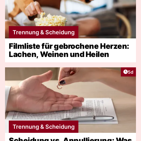
Trennung & Scheidung
Filmliste für gebrochene Herzen:
Lachen, Weinen und Heilen
Artike
5d
Trennung & Scheidung
Scheidung vs. Annullierung: Was