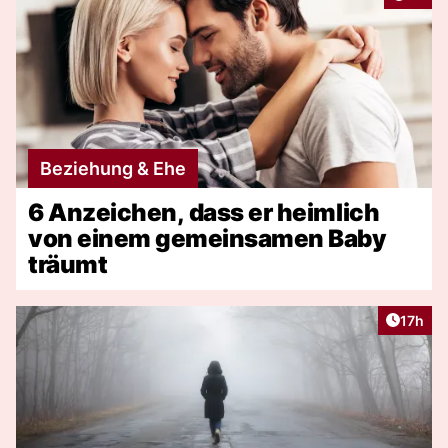
Beziehung & Ehe
6 Anzeichen, dass er heimlich
von einem gemeinsamen Baby
träumt
Artikel
17h