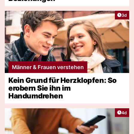
Artike
3d
Männer & Frauen verstehen
Kein Grund für Herzklopfen: So
erobern Sie ihn im
Handumdrehen
Artike
4d