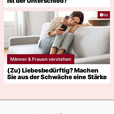
ist der Unterschied?
Artike
5d
Männer & Frauen verstehen
(Zu) Liebesbedürftig? Machen
Sie aus der Schwäche eine Stärke
Footer