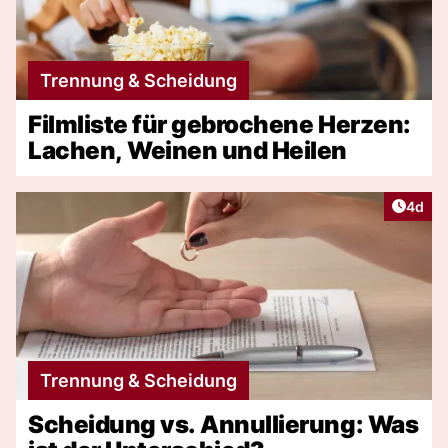
Trennung & Scheidung
Filmliste für gebrochene Herzen:
Lachen, Weinen und Heilen
Artike
4d
Trennung & Scheidung
Scheidung vs. Annullierung: Was