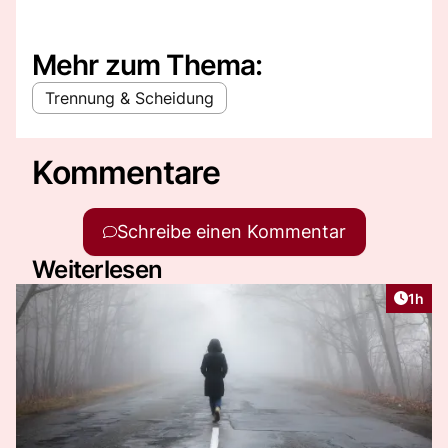
Mehr zum Thema:
Trennung & Scheidung
Kommentare
Schreibe einen Kommentar
Weiterlesen
Artike
1h