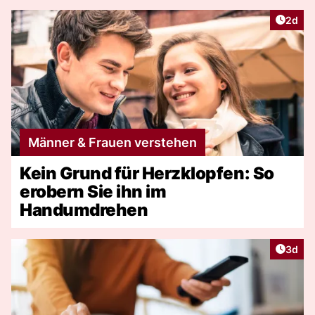
Artike
2d
Männer & Frauen verstehen
Kein Grund für Herzklopfen: So
erobern Sie ihn im
Handumdrehen
Artike
3d