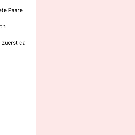
ete Paare
ich
r zuerst da