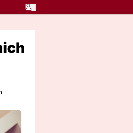
mich
h