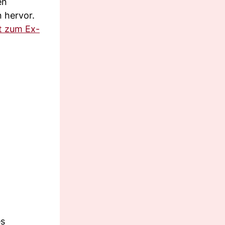
en
 hervor.
t zum Ex-
es