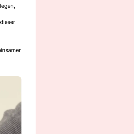
rlegen,
dieser
einsamer