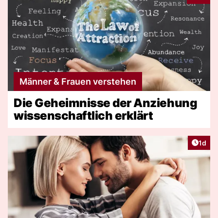
Männer & Frauen verstehen
Die Geheimnisse der Anziehung
wissenschaftlich erklärt
Artike
1d