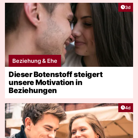
Artike
3d
Beziehung & Ehe
Dieser Botenstoff steigert
unsere Motivation in
Beziehungen
Artike
4d