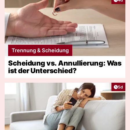
Trennung & Scheidung
Scheidung vs. Annullierung: Was
ist der Unterschied?
Artike
5d