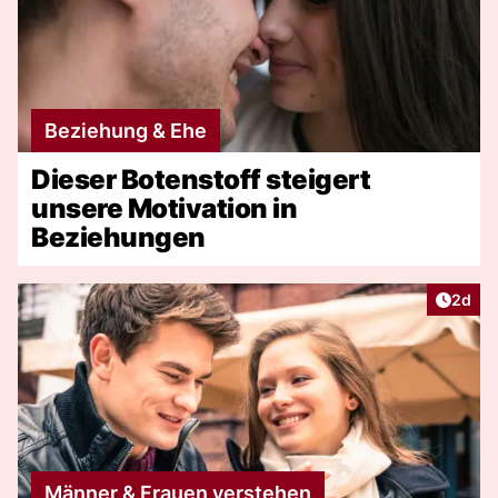
Beziehung & Ehe
Dieser Botenstoff steigert
unsere Motivation in
Beziehungen
Artike
2d
Männer & Frauen verstehen