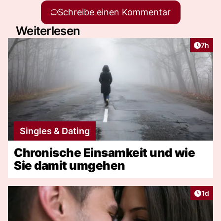
Schreibe einen Kommentar
Weiterlesen
Artike
7h
Singles & Dating
Chronische Einsamkeit und wie
Sie damit umgehen
Artike
1d