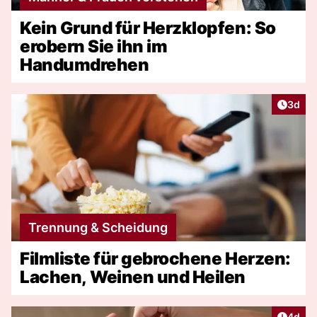
Kein Grund für Herzklopfen: So
erobern Sie ihn im
Handumdrehen
Artike
3d
Trennung & Scheidung
Filmliste für gebrochene Herzen:
Lachen, Weinen und Heilen
Artike
4d