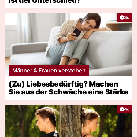
ist der Unterschied?
Artike
3d
Männer & Frauen verstehen
(Zu) Liebesbedürftig? Machen
Sie aus der Schwäche eine Stärke
Artike
4d