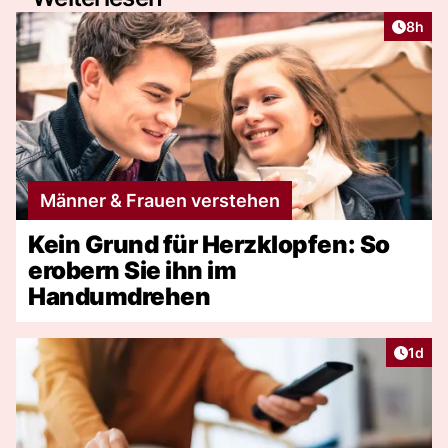
Artike
8h
Männer & Frauen verstehen
Kein Grund für Herzklopfen: So
erobern Sie ihn im
Handumdrehen
Artike
1d