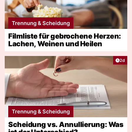
Trennung & Scheidung
Filmliste für gebrochene Herzen:
Lachen, Weinen und Heilen
Artike
2d
Trennung & Scheidung
Scheidung vs. Annullierung: Was