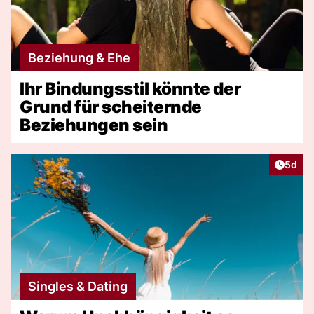
Beziehung & Ehe
Ihr Bindungsstil könnte der
Grund für scheiternde
Beziehungen sein
Artike
5d
Singles & Dating