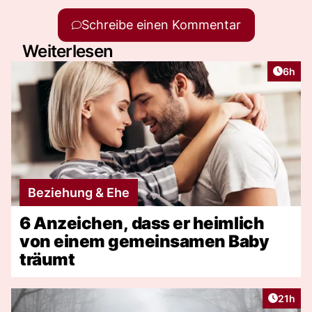
Schreibe einen Kommentar
Weiterlesen
Artike
6h
Beziehung & Ehe
6 Anzeichen, dass er heimlich
von einem gemeinsamen Baby
träumt
Artikel
21h