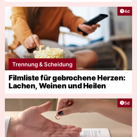
Artike
4d
Trennung & Scheidung
Filmliste für gebrochene Herzen:
Lachen, Weinen und Heilen
Artike
5d