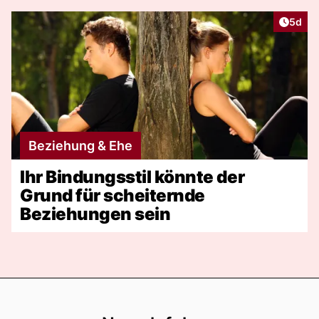
Artike
5d
Beziehung & Ehe
Ihr Bindungsstil könnte der
Grund für scheiternde
Beziehungen sein
Footer