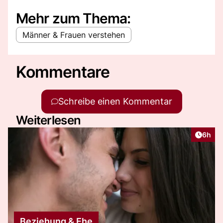
Mehr zum Thema:
Männer & Frauen verstehen
Kommentare
Schreibe einen Kommentar
Weiterlesen
Artike
6h
Beziehung & Ehe