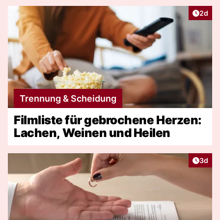
Artike
2d
Trennung & Scheidung
Filmliste für gebrochene Herzen:
Lachen, Weinen und Heilen
Artike
3d