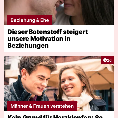
Beziehung & Ehe
Dieser Botenstoff steigert
unsere Motivation in
Beziehungen
Artike
2d
Männer & Frauen verstehen
Kein Grund für Herzklopfen: So