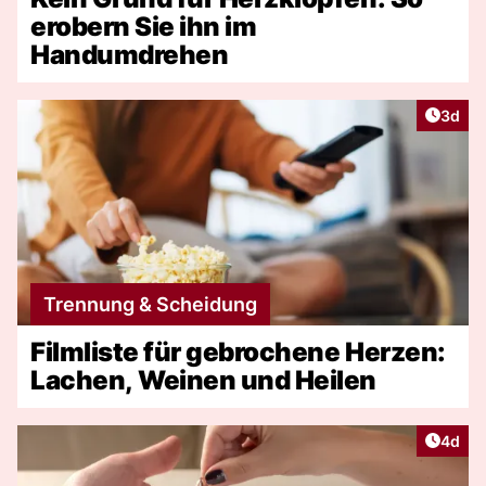
erobern Sie ihn im
Handumdrehen
Artike
3d
Trennung & Scheidung
Filmliste für gebrochene Herzen:
Lachen, Weinen und Heilen
Artike
4d