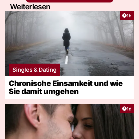
Weiterlesen
Artike
1h
Singles & Dating
Chronische Einsamkeit und wie
Sie damit umgehen
Artike
1d