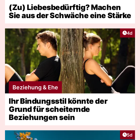
(Zu) Liebesbedürftig? Machen
Sie aus der Schwäche eine Stärke
Artike
4d
Beziehung & Ehe
Ihr Bindungsstil könnte der
Grund für scheiternde
Beziehungen sein
Artike
5d