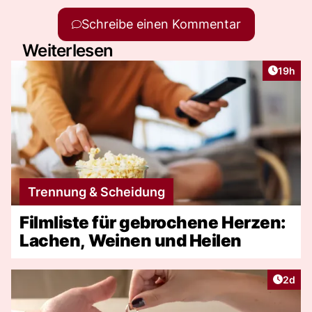
Schreibe einen Kommentar
Weiterlesen
Artikel
19h
Trennung & Scheidung
Filmliste für gebrochene Herzen:
Lachen, Weinen und Heilen
Artike
2d