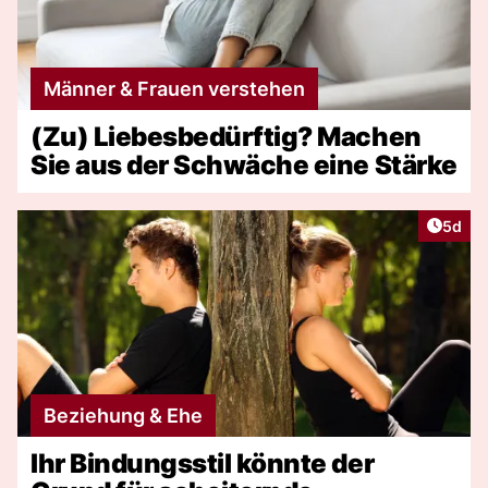
Männer & Frauen verstehen
(Zu) Liebesbedürftig? Machen
Sie aus der Schwäche eine Stärke
Artike
5d
Beziehung & Ehe
Ihr Bindungsstil könnte der