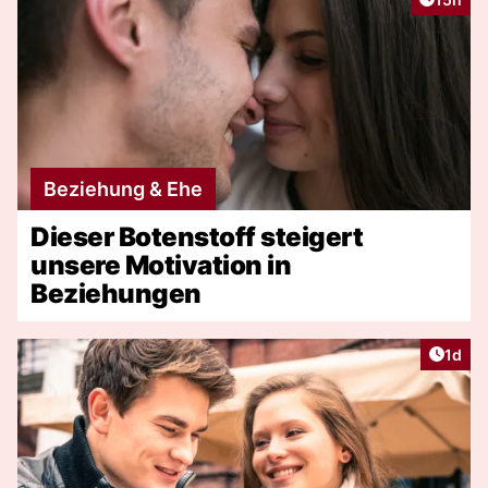
Beziehung & Ehe
Dieser Botenstoff steigert
unsere Motivation in
Beziehungen
Artike
1d