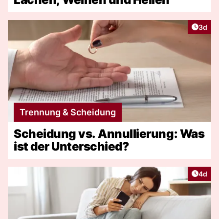
Artike
3d
Trennung & Scheidung
Scheidung vs. Annullierung: Was
ist der Unterschied?
Artike
4d