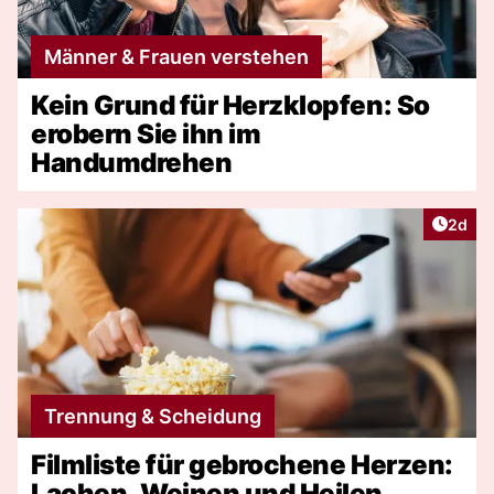
Männer & Frauen verstehen
Kein Grund für Herzklopfen: So
erobern Sie ihn im
Handumdrehen
Artike
2d
Trennung & Scheidung
Filmliste für gebrochene Herzen:
Lachen, Weinen und Heilen