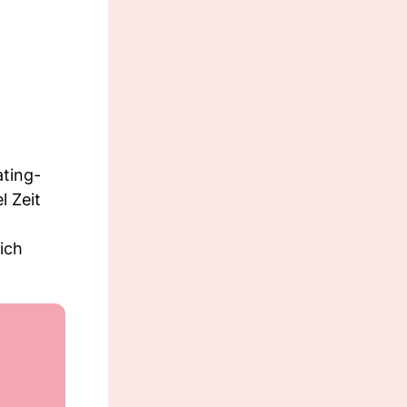
ating-
l Zeit
ich