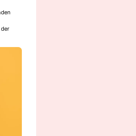
nden
 der