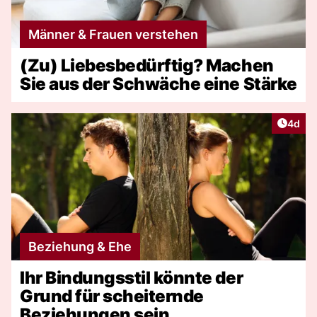
Männer & Frauen verstehen
(Zu) Liebesbedürftig? Machen
Sie aus der Schwäche eine Stärke
Artike
4d
Beziehung & Ehe
Ihr Bindungsstil könnte der
Grund für scheiternde
Beziehungen sein