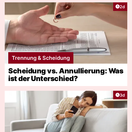
Artike
2d
Trennung & Scheidung
Scheidung vs. Annullierung: Was
ist der Unterschied?
Artike
3d