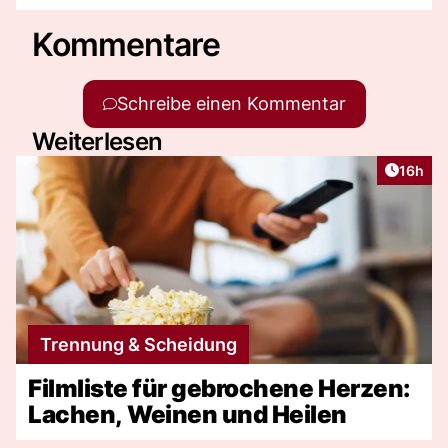
Kommentare
Schreibe einen Kommentar
Weiterlesen
Artikel
16h
Trennung & Scheidung
Filmliste für gebrochene Herzen:
Lachen, Weinen und Heilen