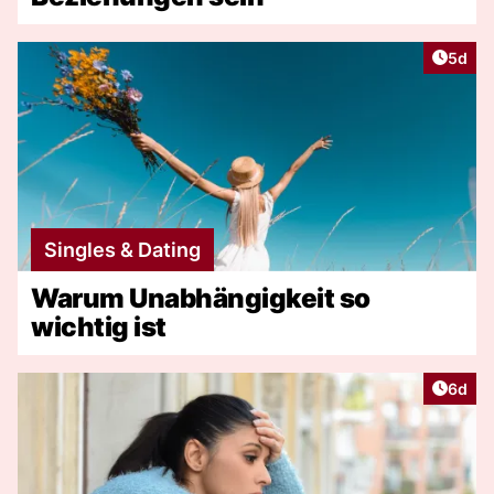
Artike
5d
Singles & Dating
Warum Unabhängigkeit so
wichtig ist
Artike
6d